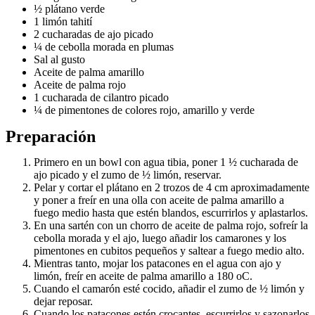
½ plátano verde
1 limón tahití
2 cucharadas de ajo picado
¼ de cebolla morada en plumas
Sal al gusto
Aceite de palma amarillo
Aceite de palma rojo
1 cucharada de cilantro picado
¼ de pimentones de colores rojo, amarillo y verde
Preparación
Primero en un bowl con agua tibia, poner 1 ½ cucharada de
ajo picado y el zumo de ½ limón, reservar.
Pelar y cortar el plátano en 2 trozos de 4 cm aproximadamente
y poner a freír en una olla con aceite de palma amarillo a
fuego medio hasta que estén blandos, escurrirlos y aplastarlos.
En una sartén con un chorro de aceite de palma rojo, sofreír la
cebolla morada y el ajo, luego añadir los camarones y los
pimentones en cubitos pequeños y saltear a fuego medio alto.
Mientras tanto, mojar los patacones en el agua con ajo y
limón, freír en aceite de palma amarillo a 180 oC.
Cuando el camarón esté cocido, añadir el zumo de ½ limón y
dejar reposar.
Cuando los patacones estén crocantes, escurrirlos y sazonarlos